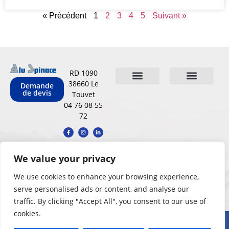
« Précédent
1
2
3
4
5
Suivant »
RD 1090
38660 Le
Demande
de devis
Touvet
Qui sommes-nous
Nos réalisations
Conditions Générales de Vente
Mentions légales
Politique de confidentialit
Carnet d’entretien
04 76 08 55
72
We value your privacy
We use cookies to enhance your browsing experience,
serve personalised ads or content, and analyse our
traffic. By clicking "Accept All", you consent to our use of
cookies.
©Alu Spinace – Tous droits réservés – Un site réalisé par
l’agence de