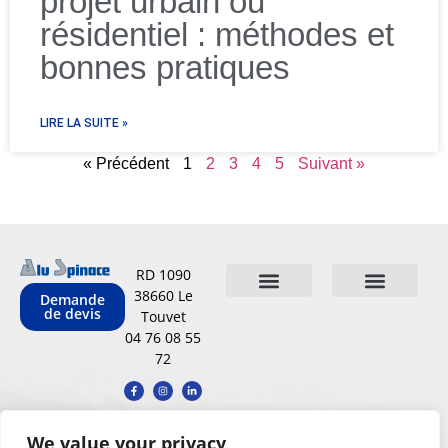
projet urbain ou
résidentiel : méthodes et
bonnes pratiques
LIRE LA SUITE »
« Précédent
1
2
3
4
5
Suivant »
RD 1090
38660 Le
Demande
de devis
Touvet
Qui sommes-nous
Nos réalisations
Conditions Générales de Vente
Mentions légales
Politique de confidentialit
Carnet d’entretien
04 76 08 55
72
We value your privacy