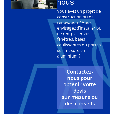
nous
Vous avez un projet de
construction ou de
rénovation ? Vous
envisagez d’installer ou
de remplacer vos
fenêtres, baies
coulissantes ou portes
sur-mesure en
aluminium ?
Contactez-
nous pour
obtenir votre
devis
sur mesure ou
des conseils