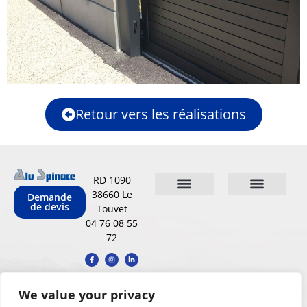
Retour vers les réalisations
RD 1090
38660 Le
Demande
de devis
Touvet
Qui sommes-nous
Nos réalisations
Conditions Générales de Vente
Mentions légales
Politique de confidentialit
Carnet d’entretien
04 76 08 55
72
We value your privacy